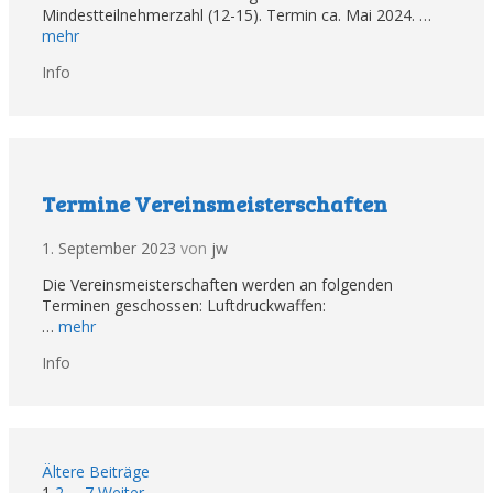
Mindestteilnehmerzahl (12-15). Termin ca. Mai 2024. …
mehr
Kategorien
Info
Termine Vereinsmeisterschaften
1. September 2023
von
jw
Die Vereinsmeisterschaften werden an folgenden
Terminen geschossen: Luftdruckwaffen:
…
mehr
Kategorien
Info
Beitrags-
Ältere Beiträge
Navigation
1
2
…
7
Weiter →