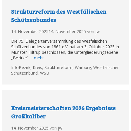
Strukturreform des Westfälischen
Schützenbundes
14. November 2025
14. November 2025
von
jw
Die 75. Delegiertenversammlung des Wesfälischen
Schützenbundes von 1861 e.V. hat am 3. Oktober 2025 in
Münster-Hiltrup beschlossen, die Untergliederungsebene
„Bezirke“ …
mehr
Kategorien
Tags
Info
Bezirk
,
Kreis
,
Strukturreform
,
Warburg
,
Westfälischer
Schützenbund
,
WSB
Kreismeisterschaften 2026 Ergebnisse
Großkaliber
14. November 2025
von
jw