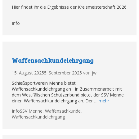
Hier findet ihr die Ergebnisse der Kreismeisterschaft 2026
Kategorien
Info
Waffensachkundelehrgang
15. August 2025
5. September 2025
von
jw
Schießsportverein Menne bietet
Waffensachkundelehrgang an In Zusammenarbeit mit
dem Westfälischen Schützenbund bietet der SSV Menne
einen Waffensachkundelehrgang an. Der …
mehr
Kategorien
Tags
Info
SSV Menne
,
Waffensachkunde
,
Waffensachkundelehrgang