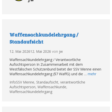
Waffensachkundelehrgang /
Standaufsicht
12. Mai 2026
12. Mai 2026
von
jw
Waffensachkundelehrgang / Verantwortliche
Aufsichtsperson In Zusammenarbeit mit dem
Westfälischen Schützenbund bietet der SSV Menne einen
Waffensachkundelehrgang (§7 WaffG) und die …
mehr
Kategorien
Tags
Info
SSV Menne
,
Standaufsicht
,
verantwortliche
Aufsichtsperson
,
Waffensachkunde
,
Waffensachkundelehrgang