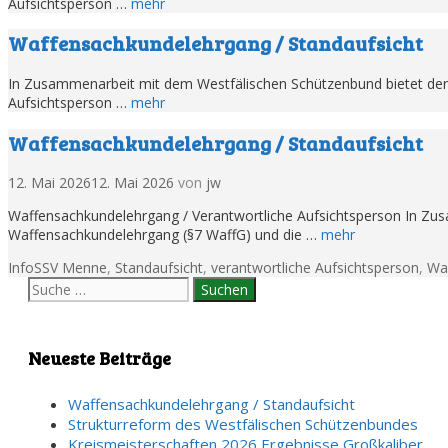
Aufsichtsperson …
mehr
Waffensachkundelehrgang / Standaufsicht
In Zusammenarbeit mit dem Westfälischen Schützenbund bietet der
Aufsichtsperson …
mehr
Waffensachkundelehrgang / Standaufsicht
12. Mai 2026
12. Mai 2026
von
jw
Waffensachkundelehrgang / Verantwortliche Aufsichtsperson In Zu
Waffensachkundelehrgang (§7 WaffG) und die …
mehr
Kategorien
Tags
Info
SSV Menne
,
Standaufsicht
,
verantwortliche Aufsichtsperson
,
Wa
Suche
nach:
Neueste Beiträge
Waffensachkundelehrgang / Standaufsicht
Strukturreform des Westfälischen Schützenbundes
Kreismeisterschaften 2026 Ergebnisse Großkaliber